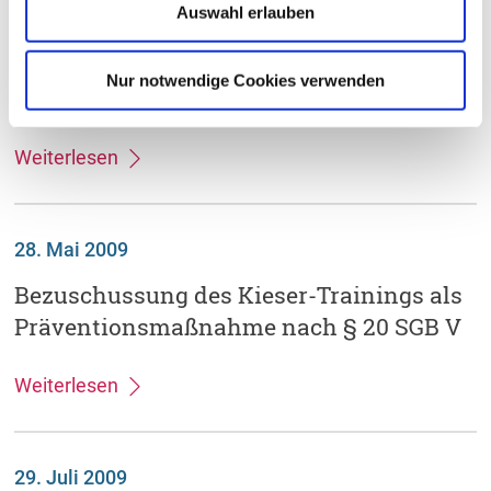
Auswahl erlauben
Akquise potentieller Teilnehmer an
strukturierten Behandlungsprogrammen
Nur notwendige Cookies verwenden
durch private Dritte
Weiterlesen
28. Mai 2009
Bezuschussung des Kieser-Trainings als
Präventionsmaßnahme nach § 20 SGB V
Weiterlesen
29. Juli 2009