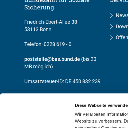
Sicherung
New
Friedrich-Ebert-Allee 38
Down
53113 Bonn
Öffen
Telefon: 0228 619 - 0
poststelle@bas.bund.de
(bis 20
MB möglich)
Umsatzsteuer-ID: DE 450 832 239
Ausgezeichnet mit dem Titel
"Recyclingpapierfreundliche
Diese Webseite verwende
Bundesbehörde"
Wir verarbeiten Informati
Website zu verbessern. Dur
notwendigen Cookies ein.