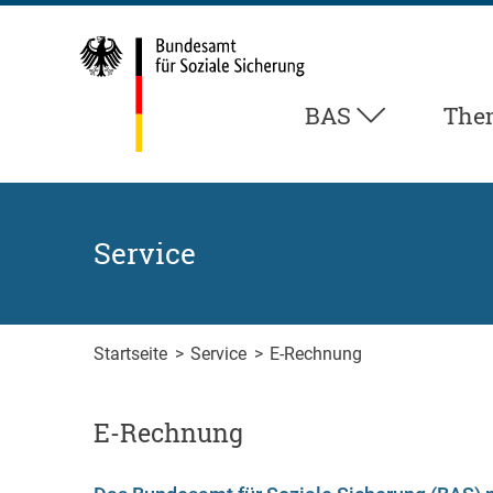
Zum Inhalt springen
Zur Suche springen
Zum Fuß der Seite springen
BAS
The
Service
Startseite
>
Service
>
E-Rechnung
E-Rechnung