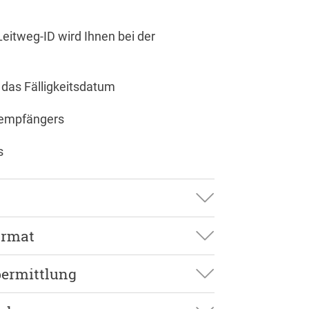
eitweg-ID wird Ihnen bei der
 das Fälligkeitsdatum
sempfängers
s
ormat
n Rechnungsaustausch mit dem BAS die
ermittlung
nischen Rechnungen an die
g-ID) - „Käuferreferenz“ (BT-10) in der
ich der Standard XRechnung in der