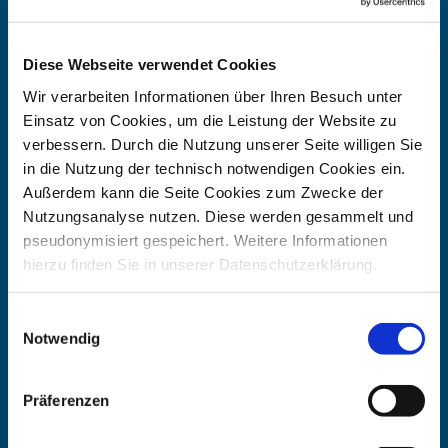
Öffentliche Zustellung
Diese Webseite verwendet Cookies
Wir verarbeiten Informationen über Ihren Besuch unter
Karriere
Einsatz von Cookies, um die Leistung der Website zu
verbessern. Durch die Nutzung unserer Seite willigen Sie
in die Nutzung der technisch notwendigen Cookies ein.
Arbeiten beim BAS
Außerdem kann die Seite Cookies zum Zwecke der
Stellenangebote
Nutzungsanalyse nutzen. Diese werden gesammelt und
pseudonymisiert gespeichert. Weitere Informationen
hierzu finden Sie in unserer Datenschutzerklärung.
Rundschreiben
Einwilligungsauswahl
Notwendig
Allgemeine Rundschreiben
Präferenzen
Rundschreiben-Suche