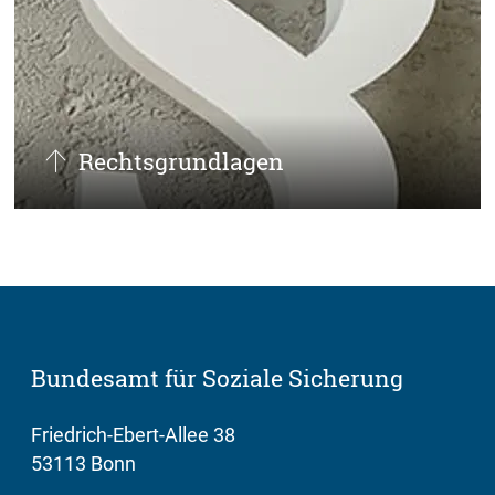
Rechts­grundlagen
Hier finden Sie die Risikostruktur-
Ausgleichsverordnung, Leitsätze des
Bundesverfassungsgerichts und weitere
Entscheidungen zum RSA.
mehr
Bundesamt für Soziale Sicherung
Friedrich-Ebert-Allee 38
53113 Bonn