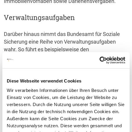
Immobilienvorhaben sowie Darlehensvergaben.
Verwaltungsaufgaben
Darüber hinaus nimmt das Bundesamt für Soziale
Sicherung eine Reihe von Verwaltungsaufgaben
wahr. So führt es beispielsweise den
morbiditätsorientierten Risikostrukturausgleich in der
Gesetzlichen Krankenversicherung durch und
verwaltet den Gesundheitsfonds, über den die
Finanzierung der gesetzlichen Krankenversicherung
Diese Webseite verwendet Cookies
erfolgt.
Wir verarbeiten Informationen über Ihren Besuch unter
Einsatz von Cookies, um die Leistung der Website zu
Finanzausgleich
verbessern. Durch die Nutzung unserer Seite willigen Sie
in die Nutzung der technisch notwendigen Cookies ein.
Außerdem kann die Seite Cookies zum Zwecke der
Des Weiteren führt das BAS den monatlichen
Nutzungsanalyse nutzen. Diese werden gesammelt und
Finanzausgleich in der Sozialen Pflegeversicherung