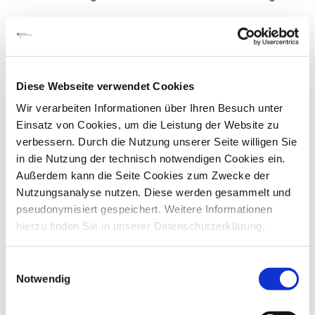
Referat 411: Grundsatzfragen der
Rentenversicherung,
Rentenüberleitungsrecht,
Diese Webseite verwendet Cookies
Künstlersozialversicherung und
Wir verarbeiten Informationen über Ihren Besuch unter
Arbeitgeberprüfung
Einsatz von Cookies, um die Leistung der Website zu
verbessern. Durch die Nutzung unserer Seite willigen Sie
Referat 412: Aufsichtsprüfung der
in die Nutzung der technisch notwendigen Cookies ein.
Grundsatzfragen des
Rentenversicherungsträger
Außerdem kann die Seite Cookies zum Zwecke der
Rentenversicherungsrechts, des
Nutzungsanalyse nutzen. Diese werden gesammelt und
Rentenüberleitungsrechts, des
Referat 413: Rente, Knappschaftliche
pseudonymisiert gespeichert. Weitere Informationen
Künstlersozialversicherungsgesetzes,
Systematische Aufsichtsprüfungen bei
Rente, Rehabilitation, Teilhabe und
hierzu finden Sie in unserer Datenschutzerklärung.
zu den Arbeitgeberprüfungen gemäß §
der Deutschen Rentenversicherung
Fremdrentenrecht
28p SGB IV, zu
Bund, der Deutschen
Einwilligungsauswahl
Statusfeststellungsverfahren nach § 7a
Rentenversicherung Knappschaft-Bahn-
Notwendig
Referat 414: Internationales
SGB IV, zur Seemannskasse und zur
See, der Künstlersozialkasse, der
Grundsatzfragen, Petitionen und
Sozialversicherungsrecht
Zusatzversorgung der bevollmächtigten
Seemannskasse und der
Eingaben zur knappschaftlichen