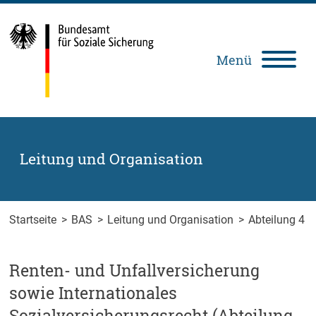
Zum Inhalt springen
Zur Suche springen
Zum Fuß der Seite springen
Menü
Deutsch
Leichte
Gebärdensprache
Sprache
Leitung und Organisation
Startseite
>
BAS
>
Leitung und Organisation
>
Abteilung 4
Renten- und Unfallversicherung
sowie Internationales
Sozialversicherungsrecht (Abteilung