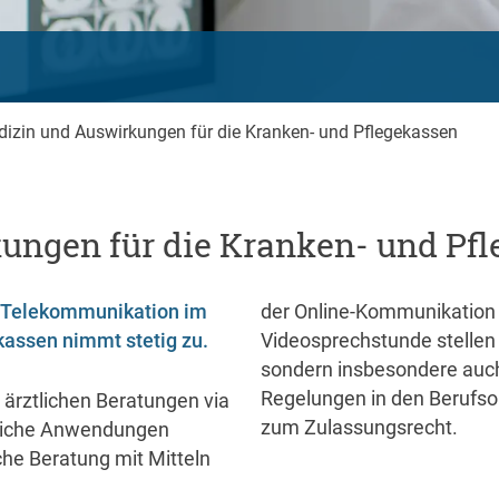
izin und Auswirkungen für die Kranken- und Pflegekassen
ungen für die Kranken- und Pf
r Telekommunikation im
der Online-Kommunikation
assen nimmt stetig zu.
Videosprechstunde stellen 
sondern insbesondere auch 
 ärztlichen Beratungen via
er zur Fernbehandlung und
zum Zulassungsrecht.
lreiche Anwendungen
che Beratung mit Mitteln