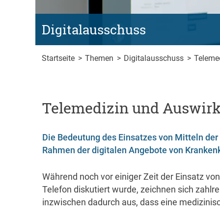
Digitalausschuss
Startseite
>
Themen
>
Digitalausschuss
>
Telemed
Telemedizin und Auswirk
Die Bedeutung des Einsatzes von Mitteln de
Rahmen der digitalen Angebote von Krankenk
Während noch vor einiger Zeit der Einsatz von
Regelungen in den Berufsordnungen der Länd
Telefon diskutiert wurde, zeichnen sich zah
inzwischen dadurch aus, dass eine medizinis