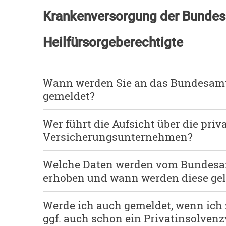
Pflegekasse eine Pflegepflichtversiche
Krankenversorgung der Bunde
2 Satz 1 SGB XI).
Heilfürsorgeberechtigte
Wann werden Sie an das Bundesamt 
gemeldet?
Wer führt die Aufsicht über die priv
Sie werden bei folgenden Tatbeständen
Versicherungsunternehmen?
1. wenn Sie mit insgesamt sechs vollen 
Welche Daten werden vom Bundesam
51 Absatz 1 Satz 2 SGB XI).
Zuständige Aufsichtsbehörde für die pr
erhoben und wann werden diese gel
die
2. wenn Sie bei einem privaten Versich
Bundesanstalt für Finanzdienstleitungsa
Werde ich auch gemeldet, wenn ich
Krankenversicherung abgeschlossen habe
Graurheindorfer Str. 108
Das Bundesamt für Soziale Sicherung (BAS
ggf. auch schon ein Privatinsolvenz
nach Abschluss dieses Vertrags keinen p
53117 Bonn
personenbezogenen Daten weiter, die für