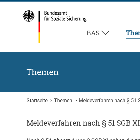
Zum Inhalt springen
Zur Suche springen
Zum Fuß der Seite springen
BAS
The
Themen
Startseite
>
Themen
>
Meldeverfahren nach § 51 
Meldeverfahren nach § 51 SGB XI