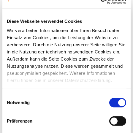
Verbände einen Antrag stellen können, für
andere bundesunmittelbare Krankenkassen, zu
vollstrecken und zu vollziehen, wenn die
Diese Webseite verwendet Cookies
Voraussetzungen des § 66 Abs. 1 S. 3 SGB X
Wir verarbeiten Informationen über Ihren Besuch unter
vorliegen. Hierdurch eröffnet der Gesetzgeber
Einsatz von Cookies, um die Leistung der Website zu
für die Krankenkassen die Möglichkeit, für die
verbessern. Durch die Nutzung unserer Seite willigen Sie
Einziehung von
in die Nutzung der technisch notwendigen Cookies ein.
Außerdem kann die Seite Cookies zum Zwecke der
Gesamtsozialversicherungsbeiträge bei
Nutzungsanalyse nutzen. Diese werden gesammelt und
einzelnen Krankenkassen eine zentralisierte
pseudonymisiert gespeichert. Weitere Informationen
Verwaltungsvollstreckung aufzubauen.
hierzu finden Sie in unserer Datenschutzerklärung.
Das Bundesministerium für Gesundheit und
Einwilligungsauswahl
Soziale Sicherung als oberste
Notwendig
Verwaltungsbehörde hat mit Schreiben vom 13.
Mai 2005 - AZ: 411-49915-66/46 – bestimmt,
Präferenzen
dass das Bundesversicherungsamt nach den
Voraussetzungen des § 66 Abs. 1 Satz 3 und 4