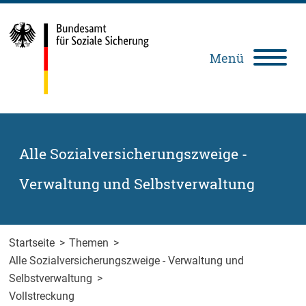
Zum Inhalt springen
Zur Suche springen
Zum Fuß der Seite springen
Menü
Deutsch
Leichte
Gebärdensprache
Sprache
Alle Sozialversicherungszweige -
Verwaltung und Selbstverwaltung
Startseite
>
Themen
>
Alle Sozialversicherungszweige - Verwaltung und
Selbstverwaltung
>
Vollstreckung