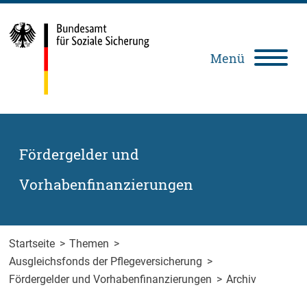
Zum Inhalt springen
Zur Suche springen
Zum Fuß der Seite springen
Menü
Deutsch
Leichte
Gebärdensprache
Sprache
Fördergelder und
Vorhabenfinanzierungen
Startseite
>
Themen
>
Ausgleichsfonds der Pflegeversicherung
>
Fördergelder und Vorhabenfinanzierungen
>
Archiv