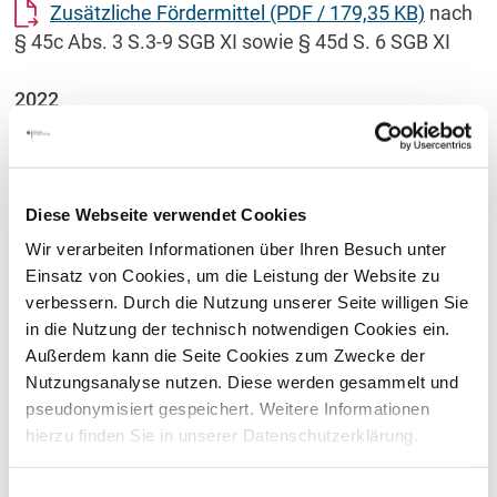
Zusätzliche Fördermittel
(PDF / 179,35 KB)
nach
§ 45c Abs. 3 S.3-9 SGB XI sowie § 45d S. 6 SGB XI
2022
Budgets (PDF)
(PDF / 79,03 KB)
nach
Bundesländern für die Förderung von Maßnahmen in
ambulanten und stationären Einrichtungen der
Diese Webseite verwendet Cookies
Altenpflege zur Verbesserung der Vereinbarkeit von
Wir verarbeiten Informationen über Ihren Besuch unter
Pflege, Familie und Beruf nach Bundesländern (§ 8
Einsatz von Cookies, um die Leistung der Website zu
Abs. 7 S.1 und 6 SGB XI)
verbessern. Durch die Nutzung unserer Seite willigen Sie
in die Nutzung der technisch notwendigen Cookies ein.
Außerdem kann die Seite Cookies zum Zwecke der
Budgets (PDF)
(PDF / 87,88 KB)
nach
Nutzungsanalyse nutzen. Diese werden gesammelt und
Bundesländern für die Förderung der Selbsthilfe (§
pseudonymisiert gespeichert. Weitere Informationen
45d SGB XI)
hierzu finden Sie in unserer Datenschutzerklärung.
Budgets (PDF)
(PDF / 145,50 KB)
nach
Einwilligungsauswahl