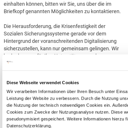
einhalten können, bitten wir Sie, uns über die im
Briefkopf genannten Möglichkeiten zu kontaktieren.
Die Herausforderung, die Krisenfestigkeit der
Sozialen Sicherungssysteme gerade vor dem
Hintergrund der voranschreitenden Digitalisierung
sicherzustellen, kann nur gemeinsam gelingen. Wir
bedanken uns für Ihre Unterstützung und
Kooperation.
Mit freundlichen Grüßen
Diese Webseite verwendet Cookies
Im Auftrag
Wir verarbeiten Informationen über Ihren Besuch unter Eins
Gez. Romy Bromen
Leistung der Website zu verbessern. Durch die Nutzung unser
Referatsleiterin 116
die Nutzung der technisch notwendigen Cookies ein. Außerd
Cookies zum Zwecke der Nutzungsanalyse nutzen. Diese w
pseudonymisiert gespeichert. Weitere Informationen hierzu fi
Datenschutzerklärung.