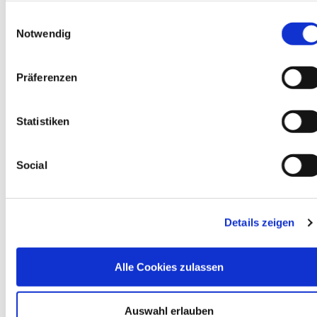
Einwilligungsauswahl
Notwendig
Service
Präferenzen
Zurück zu Fördergelder und
Vorhabenfinanzierung
Statistiken
hier
Social
Details zeigen
Wichtige Links
Portal
Alle Cookies zulassen
https://ema-
portal.bundesamtsozialesicherung.de/
Auswahl erlauben