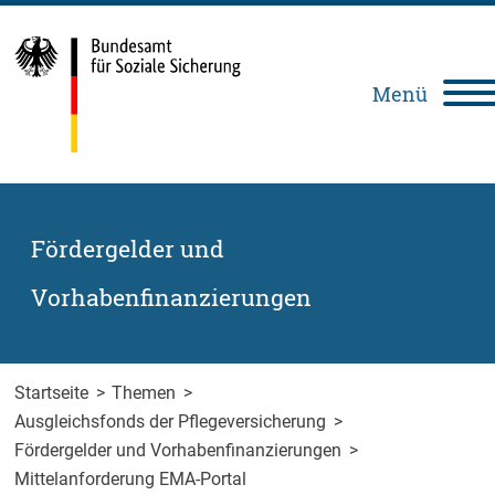
Zum Inhalt springen
Zur Suche springen
Zum Fuß der Seite springen
Menü
Deutsch
Leichte
Gebärdensprache
Sprache
Fördergelder und
Vorhabenfinanzierungen
Startseite
>
Themen
>
Ausgleichsfonds der Pflegeversicherung
>
Fördergelder und Vorhabenfinanzierungen
>
Mittelanforderung EMA-Portal