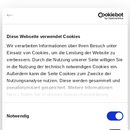
In diesem Zusammenhang möchten wir Sie auch auf
unser Rundschreiben vom 4. August 2021
(Az.:
114 – 1300 – 2065/2021) zur gleichen
Themenstellung hinweisen.
Diese Webseite verwendet Cookies
Wir verarbeiten Informationen über Ihren Besuch unter
Mit freundlichen Grüßen
Einsatz von Cookies, um die Leistung der Website zu
Im Auftrag
verbessern. Durch die Nutzung unserer Seite willigen Sie
gez. (van Doorn)
in die Nutzung der technisch notwendigen Cookies ein.
Außerdem kann die Seite Cookies zum Zwecke der
Anlage
Nutzungsanalyse nutzen. Diese werden gesammelt und
pseudonymisiert gespeichert. Weitere Informationen
hierzu finden Sie in unserer Datenschutzerklärung.
Einwilligungsauswahl
Notwendig