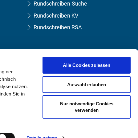
Rundschreiben-Suche
Rundschreiben KV
Rundschreiben RSA
Alle Cookies zulassen
ng der
echnisch
Auswahl erlauben
lyse nutzen.
nden Sie in
Nur notwendige Cookies
verwenden
Details zeigen