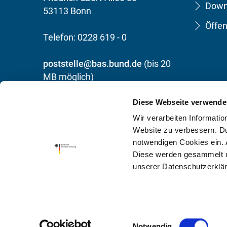
Down
53113 Bonn
Öffen
Telefon: 0228 619 - 0
poststelle@bas.bund.de
(bis 20
MB möglich)
Diese Webseite verwende
Umsatzsteuer-ID: DE 450 832 239
Wir verarbeiten Informati
Ausgezeichnet mit dem Titel
Website zu verbessern. Dur
"Recyclingpapierfreundliche
notwendigen Cookies ein.
Diese werden gesammelt un
Bundesbehörde"
unserer Datenschutzerklä
Einwilligungsauswahl
Notwendig