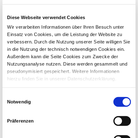
Vorschrift eine Datenverarbeitung, wenn die
Verarbeitung zur Wahrung der berechtigten
Diese Webseite verwendet Cookies
Interessen des Verantwortlichen erforderlich ist,
Wir verarbeiten Informationen über Ihren Besuch unter
sofern nicht die Interessen oder Grundrechte der
Einsatz von Cookies, um die Leistung der Website zu
betroffenen Person, die den Schutz
verbessern. Durch die Nutzung unserer Seite willigen Sie
personenbezogener Daten erfordern,
in die Nutzung der technisch notwendigen Cookies ein.
überwiegen.Hier ist jedoch der Anwendungsbereich
Außerdem kann die Seite Cookies zum Zwecke der
dieser Vorschrift nicht eröffnet, da § 284 Absatz 4
Nutzungsanalyse nutzen. Diese werden gesammelt und
SGB V eine abschließende Vorschrift darstellt, nach
pseudonymisiert gespeichert. Weitere Informationen
der für Krankenkassen Werbung explizit ermöglicht
hierzu finden Sie in unserer Datenschutzerklärung.
wird. Einer zusätzlichen Verarbeitungsbefugnis
bedarf es daher nicht.
Einwilligungsauswahl
Notwendig
Zudem schreiben die Gemeinsamen
Wettbewerbsgrundsätze der Aufsichtsbehörden der
Präferenzen
gesetzlichen Krankenversicherung (abrufbar
hier
)
vor, unter welchen Bedingungen Krankenkassen